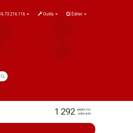
6.73.216.116
Outils
Éditer
1 292
pages sur
notre wiki