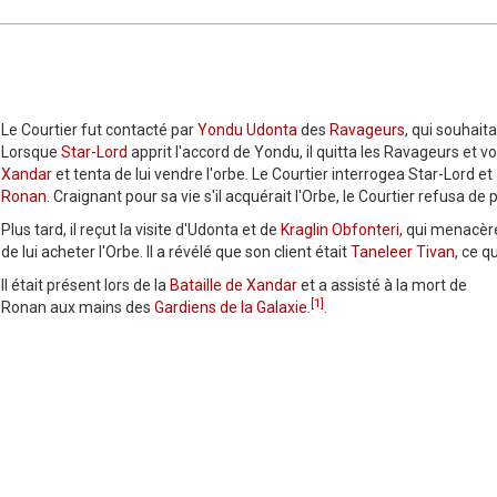
Le Courtier fut contacté par
Yondu Udonta
des
Ravageurs
, qui souhaitai
Lorsque
Star-Lord
apprit l'accord de Yondu, il quitta les Ravageurs et vola
Xandar
et tenta de lui vendre l'orbe. Le Courtier interrogea Star-Lord e
Ronan
. Craignant pour sa vie s'il acquérait l'Orbe, le Courtier refusa d
Plus tard, il reçut la visite d'Udonta et de
Kraglin Obfonteri
, qui menacèren
de lui acheter l'Orbe. Il a révélé que son client était
Taneleer Tivan
, ce q
Il était présent lors de la
Bataille de Xandar
et a assisté à la mort de
[1]
Ronan aux mains des
Gardiens de la Galaxie
.
.