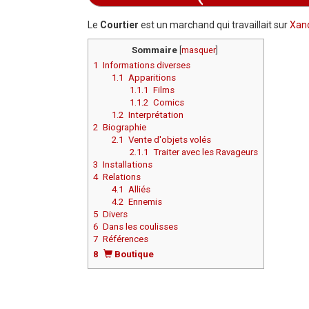
Aller à :
navigation
,
rechercher
Le
Courtier
est un marchand qui travaillait sur
Xan
Sommaire
[
masquer
]
1
Informations diverses
1.1
Apparitions
1.1.1
Films
1.1.2
Comics
1.2
Interprétation
2
Biographie
2.1
Vente d'objets volés
2.1.1
Traiter avec les Ravageurs
3
Installations
4
Relations
4.1
Alliés
4.2
Ennemis
5
Divers
6
Dans les coulisses
7
Références
8
Boutique