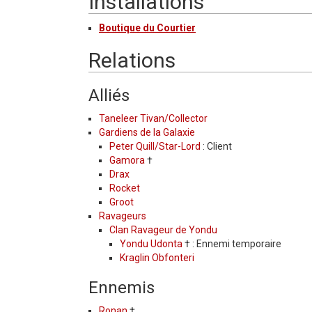
Installations
Boutique du Courtier
Relations
Alliés
Taneleer Tivan/Collector
Gardiens de la Galaxie
Peter Quill/Star-Lord
: Client
Gamora
†
Drax
Rocket
Groot
Ravageurs
Clan Ravageur de Yondu
Yondu Udonta
† : Ennemi temporaire
Kraglin Obfonteri
Ennemis
Ronan
†