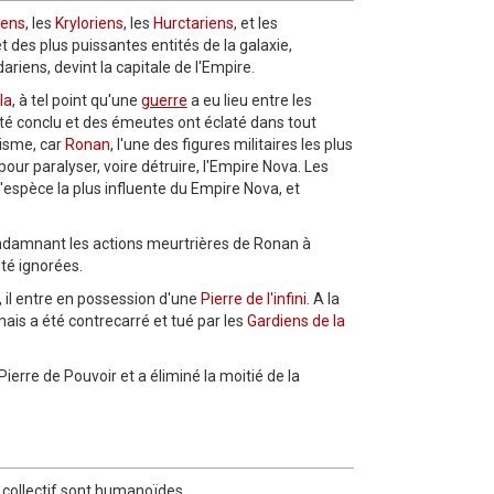
iens
, les
Kryloriens
, les
Hurctariens
, et les
t des plus puissantes entités de la galaxie,
ariens, devint la capitale de l'Empire.
la
, à tel point qu'une
guerre
a eu lieu entre les
été conclu et des émeutes ont éclaté dans tout
isme, car
Ronan
, l'une des figures militaires les plus
pour paralyser, voire détruire, l'Empire Nova. Les
l'espèce la plus influente du Empire Nova, et
amnant les actions meurtrières de Ronan à
été ignorées.
, il entre en possession d'une
Pierre de l'infini
. A la
mais a été contrecarré et tué par les
Gardiens de la
ierre de Pouvoir et a éliminé la moitié de la
u collectif sont humanoïdes.