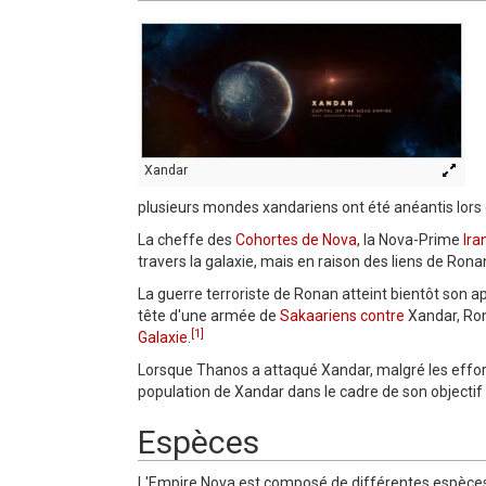
Xandar
plusieurs mondes xandariens ont été anéantis lors 
La cheffe des
Cohortes de Nova
, la Nova-Prime
Ira
travers la galaxie, mais en raison des liens de Rona
La guerre terroriste de Ronan atteint bientôt son 
tête d'une armée de
Sakaariens
contre
Xandar, Rona
[1]
Galaxie
.
Lorsque Thanos a attaqué Xandar, malgré les efforts 
population de Xandar dans le cadre de son objectif d
Espèces
L'Empire Nova est composé de différentes espèces pr