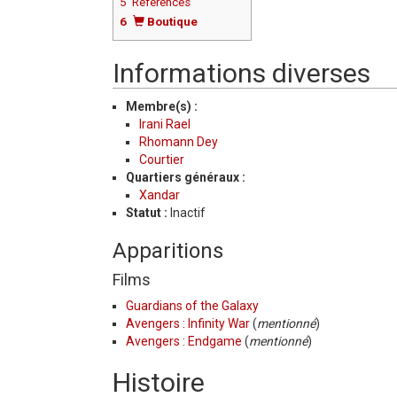
5
Références
6
Boutique
Informations diverses
Membre(s) :
Irani Rael
Rhomann Dey
Courtier
Quartiers généraux :
Xandar
Statut :
Inactif
Apparitions
Films
Guardians of the Galaxy
Avengers : Infinity War
(
mentionné
)
Avengers : Endgame
(
mentionné
)
Histoire