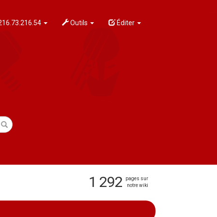
216.73.216.54
Outils
Éditer
1 292
pages sur
notre wiki