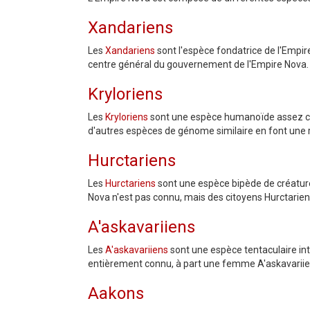
Xandariens
Les
Xandariens
sont l'espèce fondatrice de l'Empire
centre général du gouvernement de l'Empire Nova.
Kryloriens
Les
Kryloriens
sont une espèce humanoïde assez comm
d'autres espèces de génome similaire en font une
Hurctariens
Les
Hurctariens
sont une espèce bipède de créatures
Nova n'est pas connu, mais des citoyens Hurctarie
A'askavariiens
Les
A'askavariiens
sont une espèce tentaculaire int
entièrement connu, à part une femme A'askavarii
Aakons