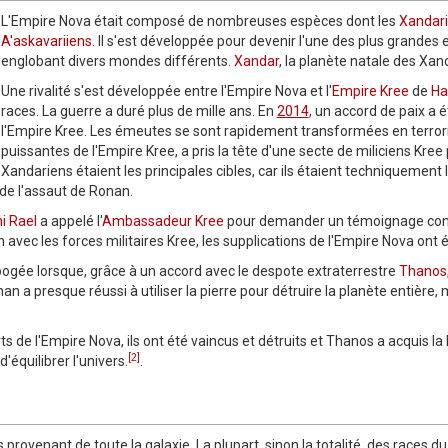
L'Empire Nova était composé de nombreuses espèces dont les
Xandar
A'askavariiens
. Il s'est développée pour devenir l'une des plus grandes e
englobant divers mondes différents.
Xandar
, la planète natale des Xand
Une rivalité s'est développée entre l'Empire Nova et l'
Empire Kree
de
Ha
races. La guerre a duré plus de mille ans. En
2014
, un accord de paix a 
l'Empire Kree. Les émeutes se sont rapidement transformées en terror
puissantes de l'Empire Kree, a pris la tête d'une secte de miliciens Kree 
Xandariens étaient les principales cibles, car ils étaient techniquement 
de l'assaut de Ronan.
ni Rael
a appelé l'
Ambassadeur Kree
pour demander un témoignage cond
n avec les forces militaires Kree, les supplications de l'Empire Nova ont 
apogée lorsque, grâce à un accord avec le despote extraterrestre
Thanos
n a presque réussi à utiliser la pierre pour détruire la planète entière, 
de l'Empire Nova, ils ont été vaincus et détruits et Thanos a acquis la P
[2]
'équilibrer l'univers.
.
ovenant de toute la galaxie. La plupart, sinon la totalité, des races d