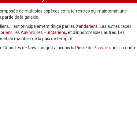
composée de multiples espèces extraterrestres qui maintenait une
partie de la galaxie.
ens, il est principalement dirigé par les
Xandariens
. Les autres races
loriens
, les
Aakons
, les
Hurctariens
, et d'innombrables autres. Les
re et de maintien de la paix de l'Empire.
le Cohortes de Nova lorsqu'il a acquis la
Pierre du Pouvoir
dans sa quête
.