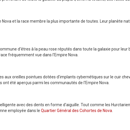
 Nova et la race membre la plus importante de toutes. Leur planète natale
une d'êtres à la peau rose réputés dans toute la galaxie pour leur bea
 race fréquemment vue dans l'Empire Nova.
 aux oreilles pointues dotées d'implants cybernétiques sur le cuir chev
ns ont été aperçus parmi les communautés de l'Empire Nova.
elligente avec des dents en forme d'aiguille. Tout comme les Hurctariens
enne employée dans le
Quartier Général des Cohortes de Nova
.