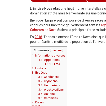
Aller à :
navigation
,
rechercher
L'
Empire Nova
était une hégémonie interstellaire 
domination stricte mais bienveillante sur une bonne 
Bien que l'Empire soit composé de diverses races ali
connues pour habiter le gouvernement sont les
Kry
Cohortes de Nova
étaient la principale force militai
En
2018
, Thanos a anéanti l'Empire Nova ainsi que 
pour anéantir la moitié de la population de l'univers
Sommaire
[
masquer
]
1
Informations diverses
1.1
Apparitions
1.1.1
Films
2
Histoire
3
Espèces
3.1
Xandariens
3.2
Kryloriens
3.3
Hurctariens
3.4
A'askavariiens
3.5
Aakons
3.6
Xéroniens
4
Divers