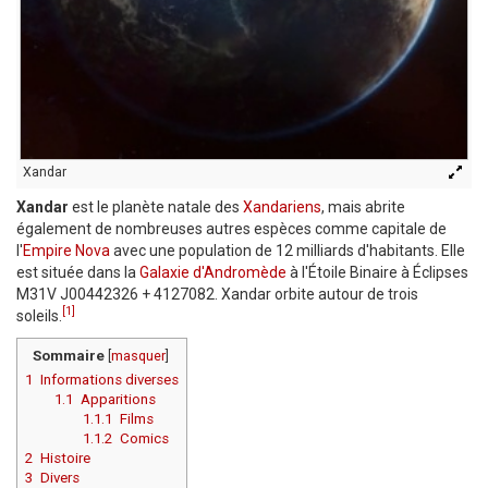
Xandar
Xandar
est le planète natale des
Xandariens
, mais abrite
également de nombreuses autres espèces comme capitale de
l'
Empire Nova
avec une population de 12 milliards d'habitants. Elle
est située dans la
Galaxie d'Andromède
à l'Étoile Binaire à Éclipses
M31V J00442326 + 4127082. Xandar orbite autour de trois
[1]
soleils.
Sommaire
[
masquer
]
1
Informations diverses
1.1
Apparitions
1.1.1
Films
1.1.2
Comics
2
Histoire
3
Divers