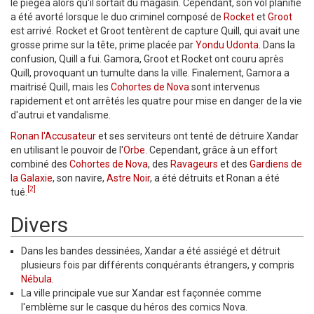
le piègea alors qu'il sortait du magasin. Cependant, son vol planifié
a été avorté lorsque le duo criminel composé de
Rocket
et
Groot
est arrivé. Rocket et Groot tentèrent de capture Quill, qui avait une
grosse prime sur la tête, prime placée par
Yondu Udonta
. Dans la
confusion, Quill a fui. Gamora, Groot et Rocket ont couru après
Quill, provoquant un tumulte dans la ville. Finalement, Gamora a
maitrisé Quill, mais les
Cohortes de Nova
sont intervenus
rapidement et ont arrêtés les quatre pour mise en danger de la vie
d'autrui et vandalisme.
Ronan l'Accusateur
et ses serviteurs ont tenté de détruire Xandar
en utilisant le pouvoir de l'
Orbe
. Cependant, grâce à un effort
combiné des
Cohortes de Nova
, des
Ravageurs
et des
Gardiens de
la Galaxie
, son navire,
Astre Noir
, a été détruits et Ronan a été
[2]
tué.
Divers
Dans les bandes dessinées, Xandar a été assiégé et détruit
plusieurs fois par différents conquérants étrangers, y compris
Nébula
.
La ville principale vue sur Xandar est façonnée comme
l'emblème sur le casque du héros des comics Nova.