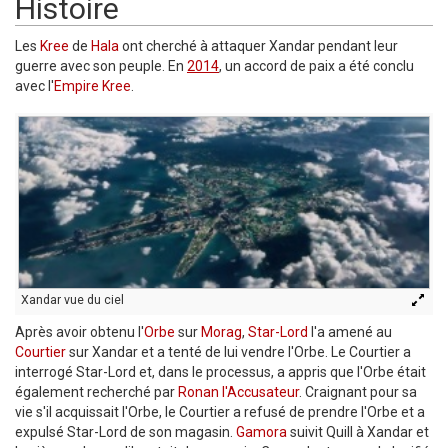
Histoire
Les
Kree
de
Hala
ont cherché à attaquer Xandar pendant leur
guerre avec son peuple. En
2014
, un accord de paix a été conclu
avec l'
Empire Kree
.
Xandar vue du ciel
Après avoir obtenu l'
Orbe
sur
Morag
,
Star-Lord
l'a amené au
Courtier
sur Xandar et a tenté de lui vendre l'Orbe. Le Courtier a
interrogé Star-Lord et, dans le processus, a appris que l'Orbe était
également recherché par
Ronan l'Accusateur
. Craignant pour sa
vie s'il acquissait l'Orbe, le Courtier a refusé de prendre l'Orbe et a
expulsé Star-Lord de son magasin.
Gamora
suivit Quill à Xandar et