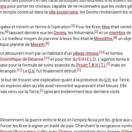
tenir des pouvoirs et des caractéristiques surnaturelles si ils étaient e
vins
pour porter les cristaux, capable de ne reconnaitre que les codes g
n temple construit dans la
ville souterraine
, les Devins révèleraient les 
[2]
égales et mirent un terme à l'opération.
Pour les Kree,
Hive
était censé
[6]
[2]
re,
laissant derrière eux les
Devins
, les Inhumains,
et un
membre
de 
[8]
 Le meilleur moyen de parvenir à leurs fins était le
Monolithe
,
un objet
[9]
ertique planète de
Maveth
.
[10]
 fut découvert mort par un habitant d'un
village chinois
,
et tomba
[11]
Scientifique de Réserve
,
et pour finir du
S.H.I.E.L.D.
. L'agence tenta à
[7]
e base pour la formule de soins avancés du
Projet T.A.H.I.T.I.
,
mais en
[12]
[7]
 dérangés.
Le
G.H.
fut finalement détruit.
s le but de trouver une explication quant à la présence du
G.H.
sur Terre,
es espèces alien qu'elle avait rencontré auparavant était bleues. Elle
[1]
mais venu sur la Terre,
ignorant évidemment leur dernière visite
Récemment, la guerre entre le Kree et l'empire Nova prit fin, grâce a
forcer les Kree à signer un traité de paix. Cherchant la vengeance contre
Ronan l'Accusateur
s'allia avec
Thanos
, promettant de lui donner l'
Orbe