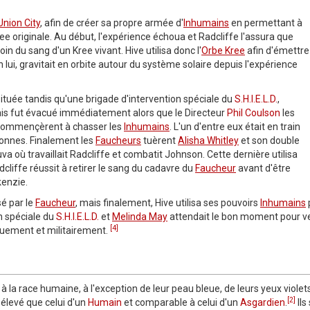
Union City
, afin de créer sa propre armée d'
Inhumains
en permettant à
ree originale. Au début, l'expérience échoua et Radcliffe l'assura que
oin du sang d'un Kree vivant. Hive utilisa donc l'
Orbe Kree
afin d'émettre
n lui, gravitait en orbite autour du système solaire depuis l'expérience
située tandis qu'une brigade d'intervention spéciale du
S.H.I.E.L.D.
,
ais fut évacué immédiatement alors que le Directeur
Phil Coulson
les
ommençèrent à chasser les
Inhumains
. L'un d'entre eux était en train
sonnes. Finalement les
Faucheurs
tuèrent
Alisha Whitley
et son double
va où travaillait Radcliffe et combatit Johnson. Cette dernière utilisa
dcliffe réussit à retirer le sang du cadavre du
Faucheur
avant d'être
enzie.
é par le
Faucheur
, mais finalement, Hive utilisa ses pouvoirs
Inhumains
n spéciale du
S.H.I.E.L.D.
et
Melinda May
attendait le bon moment pour ven
[4]
iquement et militairement.
a race humaine, à l'exception de leur peau bleue, de leurs yeux violets
[2]
s élevé que celui d'un
Humain
et comparable à celui d'un
Asgardien
.
Ils