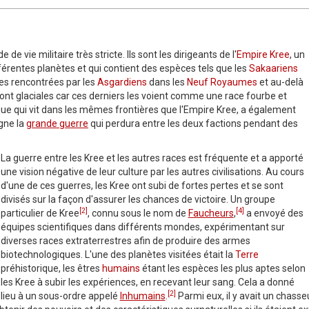
 vie militaire très stricte. Ils sont les dirigeants de l'
Empire Kree
, un
fférentes planètes et qui contient des espèces tels que les
Sakaariens
ces rencontrées par les
Asgardiens
dans les
Neuf Royaumes
et au-delà
ont glaciales car ces derniers les voient comme une race fourbe et
que qui vit dans les mêmes frontières que l'Empire Kree, a également
gne la
grande guerre
qui perdura entre les deux factions pendant des
La guerre entre les Kree et les autres races est fréquente et a apporté
une vision négative de leur culture par les autres civilisations. Au cours
d'une de ces guerres, les Kree ont subi de fortes pertes et se sont
divisés sur la façon d'assurer les chances de victoire. Un groupe
[2]
[4]
particulier de Kree
, connu sous le nom de
Faucheurs
,
a envoyé des
équipes scientifiques dans différents mondes, expérimentant sur
diverses races extraterrestres afin de produire des armes
biotechnologiques. L'une des planètes visitées était la
Terre
préhistorique, les êtres
humains
étant les espèces les plus aptes selon
les Kree à subir les expériences, en recevant leur sang. Cela a donné
[2]
lieu à un sous-ordre appelé
Inhumains
.
Parmi eux, il y avait un chasse