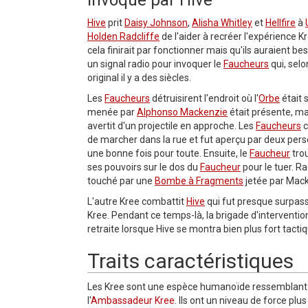
Invoqué par Hive
Hive
prit
Daisy Johnson
,
Alisha Whitley
et
Hellfire
à
Holden Radcliffe
de l'aider à recréer l'expérience K
cela finirait par fonctionner mais qu'ils auraient bes
un signal radio pour invoquer le
Faucheurs
qui, selo
original il y a des siècles.
Les
Faucheurs
détruisirent l'endroit où l'
Orbe
était 
menée par
Alphonso Mackenzie
était présente, m
avertit d'un projectile en approche. Les
Faucheurs
c
de marcher dans la rue et fut aperçu par deux per
une bonne fois pour toute. Ensuite, le
Faucheur
trou
ses pouvoirs sur le dos du
Faucheur
pour le tuer. Ra
touché par une
Bombe à Fragments
jetée par Mack
L'autre Kree combattit
Hive
qui fut presque surpass
Kree. Pendant ce temps-là, la brigade d'interventio
retraite lorsque Hive se montra bien plus fort tact
Traits caractéristiques
Les Kree sont une espèce humanoïde ressemblant à l
l'
Ambassadeur Kree
. Ils ont un niveau de force plu