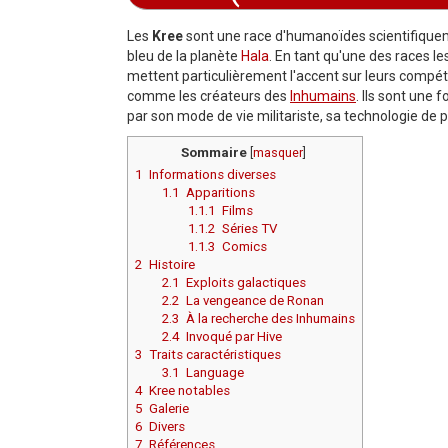
Aller à :
navigation
,
rechercher
Les
Kree
sont une race d'humanoïdes scientifiquem
bleu de la planète
Hala
. En tant qu'une des races l
mettent particulièrement l'accent sur leurs compé
comme les créateurs des
Inhumains
. Ils sont une 
par son mode de vie militariste, sa technologie de 
Sommaire
[
masquer
]
1
Informations diverses
1.1
Apparitions
1.1.1
Films
1.1.2
Séries TV
1.1.3
Comics
2
Histoire
2.1
Exploits galactiques
2.2
La vengeance de Ronan
2.3
À la recherche des Inhumains
2.4
Invoqué par Hive
3
Traits caractéristiques
3.1
Language
4
Kree notables
5
Galerie
6
Divers
7
Références