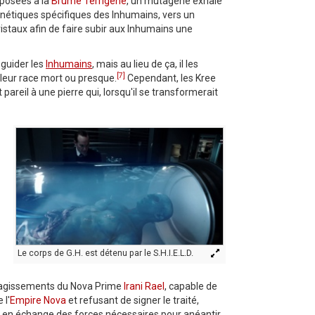
xposées à la
Brume Terrigène
, un mutagène exhalé
énétiques spécifiques des Inhumains, vers un
cristaux afin de faire subir aux Inhumains une
 guider les
Inhumains
, mais au lieu de ça, il les
[7]
leur race mort ou presque.
Cependant, les Kree
 pareil à une pierre qui, lorsqu'il se transformerait
Le corps de G.H. est détenu par le S.H.I.E.L.D.
ux agissements du Nova Prime
Irani Rael
, capable de
 l'
Empire Nova
et refusant de signer le traité,
en échange des forces nécessaires pour anéantir