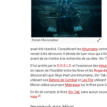
Ronan l'Accusateur
avait été réactivé. Considérant les
Inhumains
comme 
venait à les découvrir, il décida de tuer ceux qui s'ét
avant de se mettre à la recherche de sa cible. Vin-T
Il fut arrêté par le
S.H.I.E.L.D.
et l‘existence des
Inhu
en raison de l'hostilité entre les Kree et les
Asgardi
découvrant que Skye était une Inhumaine, Vin-Tak s'
utilisant ses
Bâtons de Combat
et
Leo Fitz
utilisant
Morse utilisa sa propre
Matraque
sur le Kree pour lu
En fin de compte, le Kree
Vin-Tak
, sans aucun souv
[2]
Hala
.