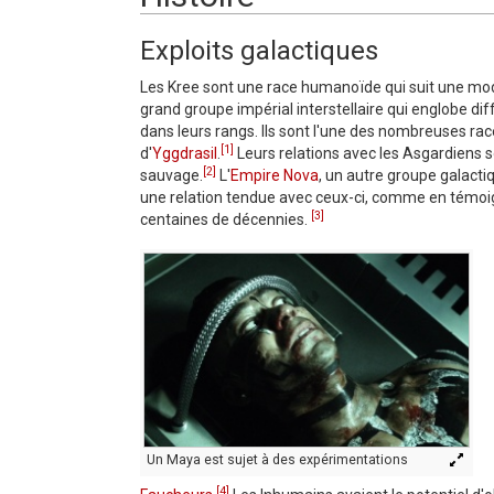
Exploits galactiques
Les Kree sont une race humanoïde qui suit une mode de
grand groupe impérial interstellaire qui englobe di
dans leurs rangs. Ils sont l'une des nombreuses ra
[1]
d'
Yggdrasil
.
Leurs relations avec les Asgardiens s
[2]
sauvage.
L'
Empire Nova
, un autre groupe galacti
une relation tendue avec ceux-ci, comme en témoi
[3]
centaines de décennies.
Un Maya est sujet à des expérimentations
[4]