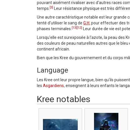
pouvant aisément rivaliser avec d'autres races co
[3]
temps.
Leur résistance physique est très différen
Une autre caractéristique notable est leur grande 
tenté d'utiliser le sang de
G.H.
pour effectuer des tr
[13]
[12]
phases terminales.
Leur durée de vie est pote
Lorsqu'elle est surexposée à l'azote, la peau des K
des couleurs de peau naturelles autres que le bleu 
continent africain.
Bien que les Kree du gouvernement et du corps mil
Language
Les Kree ont leur propre langue, bien qu'ils puiss
les
Asgardiens
, enseignent à leurs enfants le lan
Kree notables