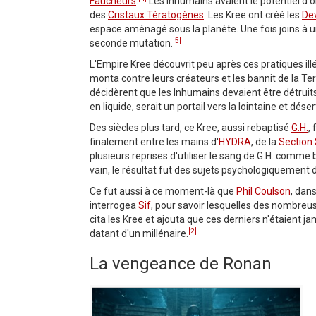
Faucheurs
.
Les Inhumains avaient le potentiel d'ob
des
Cristaux Tératogènes
. Les Kree ont créé les
De
espace aménagé sous la planète. Une fois joins à u
[5]
seconde mutation.
L'Empire Kree découvrit peu après ces pratiques ill
monta contre leurs créateurs et les bannit de la Ter
décidèrent que les Inhumains devaient être détruits.
en liquide, serait un portail vers la lointaine et dés
Des siècles plus tard, ce Kree, aussi rebaptisé
G.H.
,
finalement entre les mains d'
HYDRA
, de la
Section 
plusieurs reprises d'utiliser le sang de G.H. comm
vain, le résultat fut des sujets psychologiquement
Ce fut aussi à ce moment-là que
Phil Coulson
, dan
interrogea
Sif
, pour savoir lesquelles des nombreus
cita les Kree et ajouta que ces derniers n'étaient ja
[2]
datant d'un millénaire.
La vengeance de Ronan