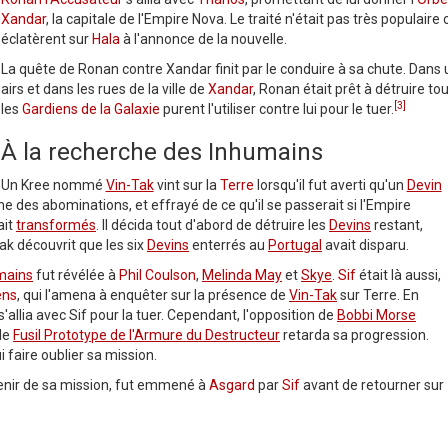
Xandar
, la capitale de l'Empire Nova. Le traité n'était pas très populai
éclatèrent sur
Hala
à l'annonce de la nouvelle.
La quête de Ronan contre Xandar finit par le conduire à sa chute. Dans
airs et dans les rues de la ville de
Xandar
, Ronan était prêt à détruire to
[3]
les
Gardiens de la Galaxie
purent l'utiliser contre lui pour le tuer.
À la recherche des Inhumains
Un Kree nommé
Vin-Tak
vint sur la
Terre
lorsqu'il fut averti qu'un
Devin
des abominations, et effrayé de ce qu'il se passerait si l'Empire
ait
transformés
. Il décida tout d'abord de détruire les
Devins
restant,
ak découvrit que les six
Devins
enterrés au
Portugal
avait disparu.
mains
fut révélée à
Phil Coulson
,
Melinda May
et
Skye
.
Sif
était là aussi,
ens
, qui l'amena à enquêter sur la présence de
Vin-Tak
sur Terre. En
allia avec Sif pour la tuer. Cependant, l'opposition de
Bobbi Morse
 le
Fusil Prototype de l'Armure du Destructeur
retarda sa progression.
i faire oublier sa mission.
enir de sa mission, fut emmené à
Asgard
par
Sif
avant de retourner sur