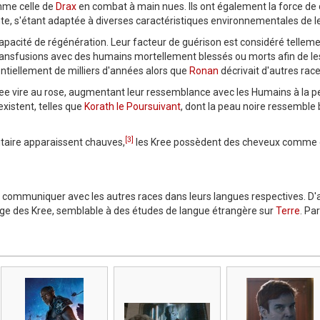
mme celle de
Drax
en combat à main nues. Ils ont également la force de
te, s'étant adaptée à diverses caractéristiques environnementales de le
capacité de régénération. Leur facteur de guérison est considéré tellem
ansfusions avec des humains mortellement blessés ou morts afin de les 
ntiellement de milliers d'années alors que
Ronan
décrivait d'autres ra
ree vire au rose, augmentant leur ressemblance avec les Humains à la pe
existent, telles que
Korath le Poursuivant
, dont la peau noire ressemble
[3]
itaire apparaissent chauves,
les Kree possèdent des cheveux comme 
ent communiquer avec les autres races dans leurs langues respectives. 
gage des Kree, semblable à des études de langue étrangère sur
Terre
. Pa