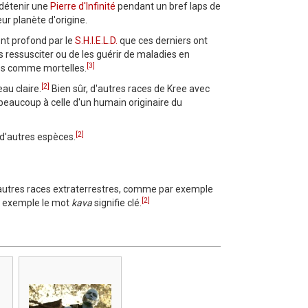
 détenir une
Pierre d'Infinité
pendant un bref laps de
ur planète d'origine.
ent profond par le
S.H.I.E.L.D.
que ces derniers ont
ressusciter ou de les guérir de maladies en
[3]
ces comme mortelles.
[2]
au claire.
Bien sûr, d'autres races de Kree avec
 beaucoup à celle d'un humain originaire du
[2]
d'autres espèces.
D'autres races extraterrestres, comme par exemple
[2]
r exemple le mot
kava
signifie clé.