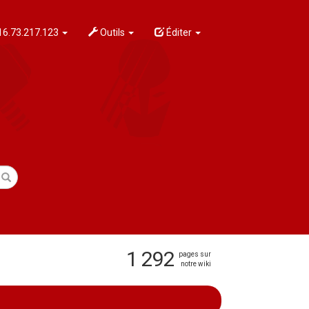
6.73.217.123
Outils
Éditer
1 292
pages sur
notre wiki