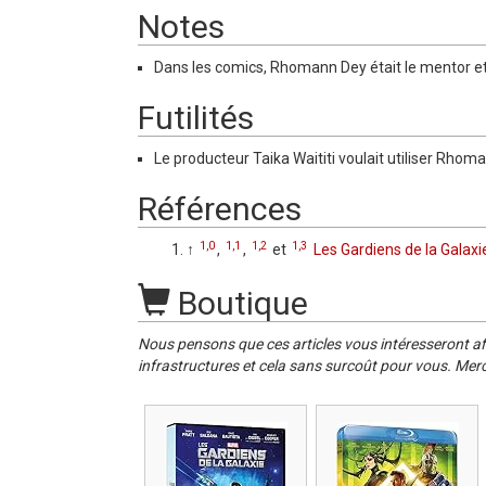
Notes
Dans les comics, Rhomann Dey était le mentor et
Futilités
Le producteur Taika Waititi voulait utiliser Rho
Références
1,0
1,1
1,2
1,3
↑
,
,
et
Les Gardiens de la Galaxi
Boutique
Nous pensons que ces articles vous intéresseront af
infrastructures et cela sans surcoût pour vous. Merc