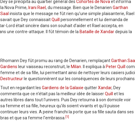
Dey se précipita au quartier général des
Cohortes de Nova
et informa
la Nova Prime,
Irani Rael
, du message. Bien que le Denarien
Garthan
Saal
insista que le message ne fût rien qu’une simple plaisanterie, Rael
savait que Dey connaissait
Quill
personnellement et lui demanda de
tar-Lord était sincère dans son souhait d’aider et Rael accepta, en
ns une contre-attaque. Il fût témoin de la
Bataille de Xandar
depuis la
Rhomann Dey fût promu au rang de Denarien, remplaçant
Garthan Saa
Gardiens
leur vaisseau reconstruit, le
Milan
. Il expliqua à
Peter Quill
comm
femme et de sa fille, lui permettant ainsi de nettoyer leurs casiers judic
Destructeur
le questionnèrent sur les conséquences de leurs prochains 
Tout en regardant les
Gardiens de la Galaxie
quitter
Xandar
, Dey
commenta que ce n'était pas la meilleur idée de laisser
Quill
et les
autres libres dans tout l'univers. Puis Dey retourna à son domicile voir
sa femme et sa fille, heureux qu'ils soient vivants et qu'il puisse
continuer leurs vies. A peine franchi la porte que sa fille sauta dans ses
[1]
bras et que sa femme l'embrassa.