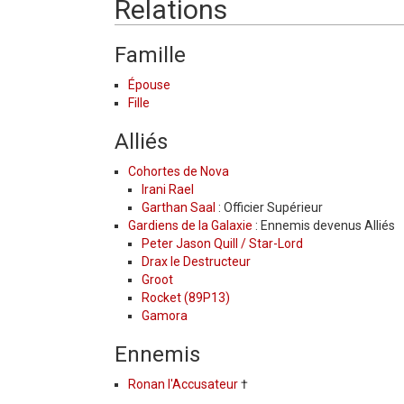
Relations
Famille
Épouse
Fille
Alliés
Cohortes de Nova
Irani Rael
Garthan Saal
: Officier Supérieur
Gardiens de la Galaxie
: Ennemis devenus Alliés
Peter Jason Quill / Star-Lord
Drax le Destructeur
Groot
Rocket (89P13)
Gamora
Ennemis
Ronan l'Accusateur
†