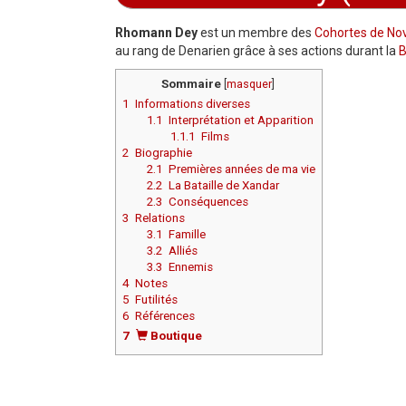
Aller à :
navigation
,
rechercher
Rhomann Dey
est un membre des
Cohortes de No
au rang de Denarien grâce à ses actions durant la
B
Sommaire
[
masquer
]
1
Informations diverses
1.1
Interprétation et Apparition
1.1.1
Films
2
Biographie
2.1
Premières années de ma vie
2.2
La Bataille de Xandar
2.3
Conséquences
3
Relations
3.1
Famille
3.2
Alliés
3.3
Ennemis
4
Notes
5
Futilités
6
Références
7
Boutique