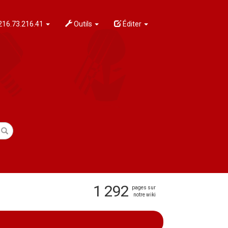
216.73.216.41
Outils
Éditer
1 292
pages sur
notre wiki