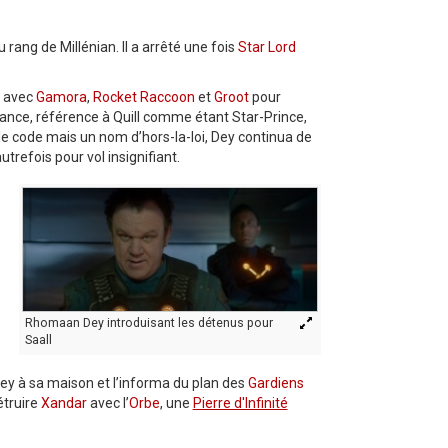
 rang de Millénian. Il a arrêté une fois
Star Lord
avec
Gamora
,
Rocket Raccoon
et
Groot
pour
rtance, référence à Quill comme étant Star-Prince,
 de code mais un nom d’hors-la-loi, Dey continua de
trefois pour vol insignifiant.
Rhomaan Dey introduisant les détenus pour
Saall
 Dey à sa maison et l’informa du plan des
Gardiens
étruire
Xandar
avec l’
Orbe
, une
Pierre d'Infinité