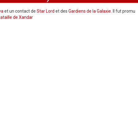
va
et un contact de
Star Lord
et des
Gardiens de la Galaxie
. Il fut promu
ataille de Xandar