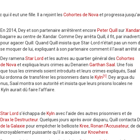
c qui il eut une fille. Il a rejoint les
Cohortes de Nova
et progressa jusqu’au
En 2014, Dey et son partenaire arrêtèrent encore
Peter Quill
sur
Xandar
bagarre au centre de Xandar. Comme Dey arrêta Quill, il fit, par inadve
pour agacer Quill. Quand Quill insista que Star-Lord n’était pas un nom
se moquer de lui, expliquant à son partenaire comment il l'avait arrêté au
Dey ramena
Star Lord
et les autres au quartier général des
Cohortes
de Nova
et expliqua leurs crimes au Denarien
Garthan Saal
. Une fois
que tous les criminels soient introduits et leurs crimes expliqués, Saal
[1]
lui ordonna de transférer les prisonniers dans le
Kyln
. Dey argua du
tenus, Saal montra son autorité et insista que leurs prisons locales ne
Kyln aurait dû faire l'affaire.
Star Lord
s’échappa de
Kyln
avec l’aide des autres prisonniers et de
Drax le Destructeur
. Quelques jours après avoir disparu, Quill contacta
de la Galaxie
pour empêcher le belliciste
Kree
,
Ronan l'Accusateur
, de d
incroyablement puissante qu’il a acquise sur
Knowhere
.