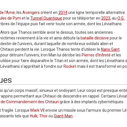
 de l'Ame
, les
Avengers
créent en
2014
une ligne temporelle alternative.
cules de Pym
et le
Tunnel Quantique
pour se téléporter en
2023
, au
Q.G.
bres de l’équipe puis fait venir toute son armée, dont les Léviathans.
Alors que Thanos semble avoir le dessus, toutes ses anciennes
victimes reviennent à la vie et ainsi débute la
bataille décisive
pour le
destin de l’univers, durant laquelle de nombreux soldats alien et
Chitauri perdent la vie. Lorsque Thanos tente d’utiliser le
Nano Gant
pour détruire l’univers, Iron Man lui dérobe les
Pierres d'Infinité
et les
utilise pour faire disparaître le Titan et son armée, dont les Léviathans su
Léviathans s’apprêtait à fondre sur
Rocket
mais il est transformé en po
ques
 qu’un corps massif, sinueux et ondoyant. Leur corps est presque ent
e grappins permettant aux Chitauri de descendre en rappel. Certains Lév
 de Commandement des Chitauri
grâce à des implants cybernétiques.
t fragile. Lorsque
Mark VII
envoie un missile sous l’armure du premier Lévi
uissants tels que
Hulk
,
Thor
ou
Giant-Man
.