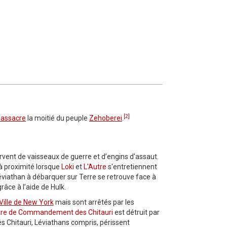
[2]
assacre
la moitié du peuple
Zehoberei
.
ervent de vaisseaux de guerre et d’engins d'assaut.
 à proximité lorsque
Loki
et
L'Autre
s'entretiennent
Léviathan à débarquer sur Terre se retrouve face à
râce à l’aide de Hulk.
Ville de New York
mais sont arrêtés par les
re de Commandement des Chitauri
est détruit par
es Chitauri, Léviathans compris, périssent