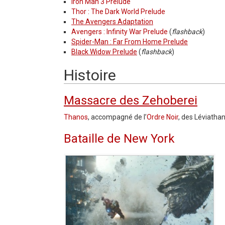
Iron Man 3 Prelude
Thor : The Dark World Prelude
The Avengers Adaptation
Avengers : Infinity War Prelude
(
flashback
)
Spider-Man : Far From Home Prelude
Black Widow Prelude
(
flashback
)
Histoire
Massacre des Zehoberei
Thanos
, accompagné de l’
Ordre Noir
, des Léviatha
Bataille de New York