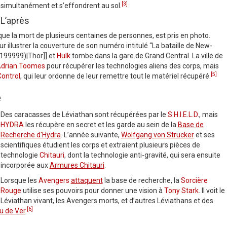
[3]
simultanément et s’effondrent au sol.
L’après
que la mort de plusieurs centaines de personnes, est pris en photo.
ur illustrer la couverture de son numéro intitulé “La bataille de New-
-199999)|Thor]] et
Hulk
tombe dans la gare de Grand Central. La ville de
drian Toomes
pour récupérer les technologies aliens des corps, mais
[5]
ontrol
, qui leur ordonne de leur remettre tout le matériel récupéré.
e
Des caracasses de Léviathan sont récupérées par le
S.H.I.E.L.D.
, mais
HYDRA
les récupère en secret et les garde au sein de la
Base de
Recherche d'Hydra
. L’année suivante,
Wolfgang von Strucker
et ses
scientifiques étudient les corps et extraient plusieurs pièces de
technologie
Chitauri
, dont la technologie anti-gravité, qui sera ensuite
incorporée aux
Armures Chitauri
.
Lorsque les
Avengers
attaquent
la base de recherche, la
Sorcière
Rouge
utilise ses pouvoirs pour donner une vision à
Tony Stark
. Il voit le
Léviathan vivant, les Avengers morts, et d’autres Léviathans et des
[6]
u de Ver
.