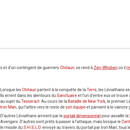
ns et d’un contingent de guerriers
Chitauri
, se rend à
Zen-Whoberi
où il
m
Lorsque les
Chitauri
partent à la conquête de la
Terre
, les Léviathans s
Ils errent dans les alentours du
Sanctuaire
et l’un d’entre eux se trouve
au sujet du
Tesseract
. Au cours de la
Bataille de New York
, le premier 
Iron Man
, qui l’attire vers le reste de
son équipe
et parvient à le vaincre g
D’autres Léviathans arrivent par le
portail dimensionnel
pour assaillir la
Avengers. D’autres sont prêts à passer à l’attaque, mais lorsque le
Cent
le missile du
S.H.I.E.L.D.
envoyé au travers du portail par Iron Man, tous l