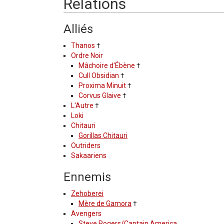
Relations
Alliés
Thanos
†
Ordre Noir
Mâchoire d'Ébène
†
Cull Obsidian
†
Proxima Minuit
†
Corvus Glaive
†
L'Autre
†
Loki
Chitauri
Gorillas Chitauri
Outriders
Sakaariens
Ennemis
Zehoberei
Mère de Gamora
†
Avengers
Steve Rogers/Captain America