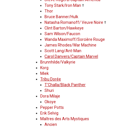
Tony Stark/Iron Man
†
Thor
Bruce Banner/Hulk
Natasha Romanoff/ Veuve Noire
†
Clint Barton/Hawkeye
Sam Wilson/Faucon
Wanda Maximoff/Sorcière Rouge
James Rhodes/War Machine
Scott Lang/Ant-Man
Carol Danvers/Captain Marvel
Brunnhilde/Valkyrie
Korg
Miek
Tribu Dorée
T'Challa/Black Panther
Shuri
Dora Milaje
Okoye
Pepper Potts
Erik Selvig
Maîtres des Arts Mystiques
Ancien