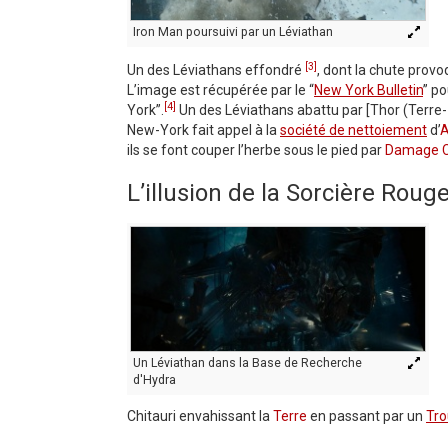
Iron Man poursuivi par un Léviathan
[3]
Un des Léviathans effondré
, dont la chute provo
L’image est récupérée par le “
New York Bulletin
” po
[4]
York”.
Un des Léviathans abattu par [Thor (Terre
New-York fait appel à la
société de nettoiement
d’
A
ils se font couper l’herbe sous le pied par
Damage C
L’illusion de la Sorcière Roug
Un Léviathan dans la Base de Recherche
d'Hydra
Chitauri envahissant la
Terre
en passant par un
Tro