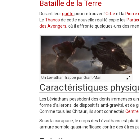
Bataille de la Terre
Durant leur
quête
pour retrouver l’
Orbe
et la
Pierre
Le
Thanos
de cette nouvelle réalité copie les
Parti
des Avengers
, où il affronte quelques-uns des mem
Un Léviathan frappé par Giant-Man
Caractéristiques physi
Les Léviathans possèdent des dents immenses ainsi
forme d’ailerons, de dispositifs anti-gravité, et d
Comme tous les Chitauri, ils sont connectés
Centre
Sous la carapace, le corps des Léviathans est plutô
armure semble quasi-inefficace contre des êtres p