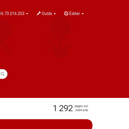
6.73.216.253
Outils
Éditer
1 292
pages sur
notre wiki