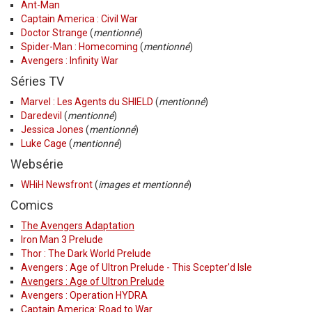
Ant-Man
Captain America : Civil War
Doctor Strange
(
mentionné
)
Spider-Man : Homecoming
(
mentionné
)
Avengers : Infinity War
Séries TV
Marvel : Les Agents du SHIELD
(
mentionné
)
Daredevil
(
mentionné
)
Jessica Jones
(
mentionné
)
Luke Cage
(
mentionné
)
Websérie
WHiH Newsfront
(
images et mentionné
)
Comics
The Avengers Adaptation
Iron Man 3 Prelude
Thor : The Dark World Prelude
Avengers : Age of Ultron Prelude - This Scepter'd Isle
Avengers : Age of Ultron Prelude
Avengers : Operation HYDRA
Captain America: Road to War