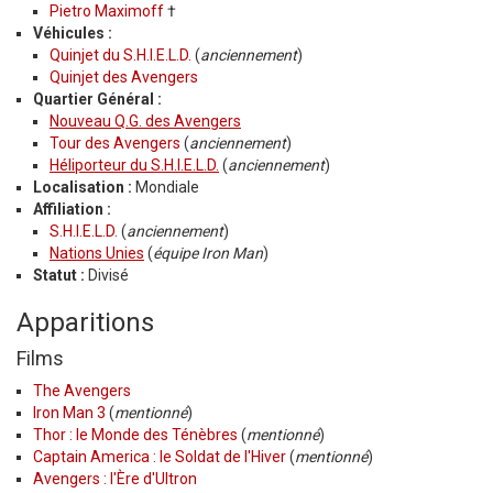
Pietro Maximoff
†
Véhicules :
Quinjet du S.H.I.E.L.D.
(
anciennement
)
Quinjet des Avengers
Quartier Général :
Nouveau Q.G. des Avengers
Tour des Avengers
(
anciennement
)
Héliporteur du S.H.I.E.L.D.
(
anciennement
)
Localisation :
Mondiale
Affiliation :
S.H.I.E.L.D.
(
anciennement
)
Nations Unies
(
équipe Iron Man
)
Statut :
Divisé
Apparitions
Films
The Avengers
Iron Man 3
(
mentionné
)
Thor : le Monde des Ténèbres
(
mentionné
)
Captain America : le Soldat de l'Hiver
(
mentionné
)
Avengers : l'Ère d'Ultron