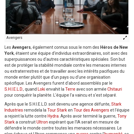
Avengers
Les
Avengers
, également connus sous le nom des
Héros de New
York
, étaient une équipe d'individus extraordinaires, soit avec des
superpuissances ou d'autres caractéristiques spéciales. Son but
est de protéger la stabilité mondiale contre les menaces internes
ou extraterrestres et de travailler avec les intérêts pacifiques du
monde entier plutôt que d'un pays ou d'une organisation
spécifique. Les Avengers furent d'abord assemblés par le
S.H.I.E.L.D.
, quand
Loki
envahit la
Terre
avec son armée
Chitauri
pour conquérir la planète. L'équipe l'a vaincu et s'est séparé.
Après que le S.H.I.E.L.D. soit devenu une agence défunte,
Stark
Industries
remodela la
Tour Stark
en
Tour des Avengers
et l'équipe
a rejoint la lutte contre
Hydra
. Après avoir terminé la guerre,
Tony
Stark
a construit
Ultron
espérant que l'IA serait en mesure de
défendre le monde contre toutes les menaces nécessaires. Le