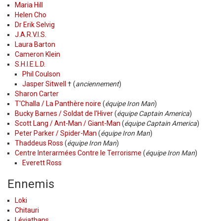
Maria Hill
Helen Cho
Dr Erik Selvig
J.A.R.V.I.S.
Laura Barton
Cameron Klein
S.H.I.E.L.D.
Phil Coulson
Jasper Sitwell
† (
anciennement
)
Sharon Carter
T'Challa / La Panthère noire
(
équipe Iron Man
)
Bucky Barnes / Soldat de l'Hiver
(
équipe Captain America
)
Scott Lang / Ant-Man / Giant-Man
(
équipe Captain America
)
Peter Parker / Spider-Man
(
équipe Iron Man
)
Thaddeus Ross
(
équipe Iron Man
)
Centre Interarmées Contre le Terrorisme
(
équipe Iron Man
)
Everett Ross
Ennemis
Loki
Chitauri
Léviathans