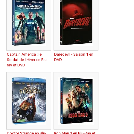
Captain America : le
Daredevil - Saison 1 en
Soldat de l'Hiver en Blu-
DVD
ray et DVD
Doctor Strange en Blu-
Iron Man 3 en Blu-Ray et