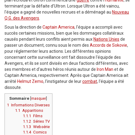
plan échoua et Ultron commenca une
guerre
contre l'
humanité
, se
terminant par la défaite d'Ultron. Lorsque Ultron a été vaincu,
l'équipe a gagné de nouvelles recrues et a déménagé au
Nouveau
Q.G. des Avengers
.
Sous la direction de
Captain America
, l'équipe a accompli avec
succès certaines missions, bien que les dommages collatéraux
causés pendant leurs conflits aient permis aux
Nations Unies
de
passer un document, connu sous le nom des
Accords de Sokovie
,
pour réglementer leurs actions. Les différentes opinions
concernant cette surveillance ont fait dissoudre l'équipde des
Avengers, et ils se sont divisés en deux factions différentes, avec
ses membres et d'autres héros réunis autour de
Iron Man
et de
Captain America, respectivement. Après que Captain America ait
arrêté
Helmut Zemo
, l'instigateur de leur
combat
, l'équipe a été
dissoute.
Sommaire
[
masquer
]
1
Informations Diverses
1.1
Apparitions
1.1.1
Films
1.1.2
Séries TV
1.1.3
Websérie
1.1.4
Comics