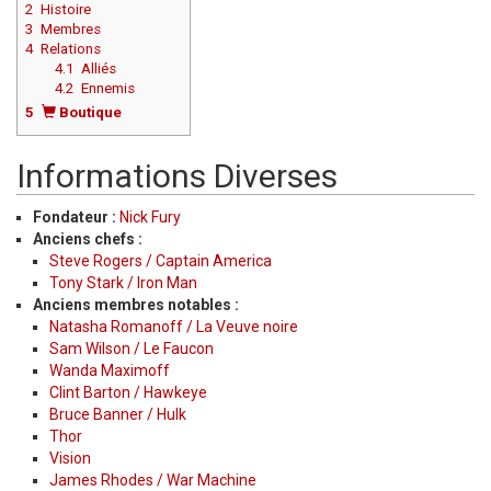
2
Histoire
3
Membres
4
Relations
4.1
Alliés
4.2
Ennemis
5
Boutique
Informations Diverses
Fondateur :
Nick Fury
Anciens chefs :
Steve Rogers / Captain America
Tony Stark / Iron Man
Anciens membres notables :
Natasha Romanoff / La Veuve noire
Sam Wilson / Le Faucon
Wanda Maximoff
Clint Barton / Hawkeye
Bruce Banner / Hulk
Thor
Vision
James Rhodes / War Machine