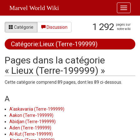
Marvel World Wiki
Toggle
navigati
1 292
pages sur
Catégorie
Discussion
notre wiki
Catégorie:Lieux (Terre-199999)
Aller à :
navigation
,
rechercher
Pages dans la catégorie
« Lieux (Terre-199999) »
Cette catégorie comprend 89 pages, dont les 89 ci-dessous.
A
A'askavariia (Terre-199999)
Aakon (Terre-199999)
Abidjan (Terre-199999)
Aden (Terre-199999)
Al-Kut (Terre-199999)