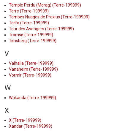
Temple Perdu (Morag) (Terre-199999)
Terre (Terre-199999)
Tombes Nuages de Praxius (Terre-199999)
Torfa (Terre-199999)
Tour des Avengers (Terre-199999)
Tromsø (Terre-199999)
Tønsberg (Terre-199999)
V
Valhalla (Terre-199999)
Vanaheim (Terre-199999)
Vormir (Terre-199999)
W
Wakanda (Terre-199999)
X
X (Terre-199999)
Xandar (Terre-199999)