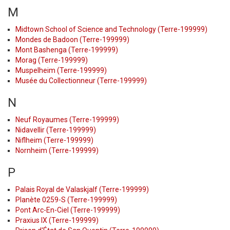
M
Midtown School of Science and Technology (Terre-199999)
Mondes de Badoon (Terre-199999)
Mont Bashenga (Terre-199999)
Morag (Terre-199999)
Muspelheim (Terre-199999)
Musée du Collectionneur (Terre-199999)
N
Neuf Royaumes (Terre-199999)
Nidavellir (Terre-199999)
Niflheim (Terre-199999)
Nornheim (Terre-199999)
P
Palais Royal de Valaskjalf (Terre-199999)
Planète 0259-S (Terre-199999)
Pont Arc-En-Ciel (Terre-199999)
Praxius IX (Terre-199999)