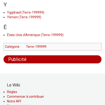
Y
Yggdrasil (Terre-199999)
Yémen (Terre-199999)
É
États-Unis d'Amérique (Terre-199999)
Catégorie
:
Terre-199999
Publicité
Le Wiki
Règles
Commencer à contribuer
Notre API