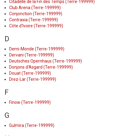
Citadelle de la Fin des Temps (Terre-199999)
Club Arena (Terre-199999)
Conjonction (Terre-199999)
Contraxia (Terre-199999)
Côte d'Ivoire (Terre-199999)
D
Demi-Monde (Terre-199999)
Dervani (Terre-199999)
Deutsches Opernhaus (Terre-199999)
Donjons d'Asgard (Terre-199999)
Douat (Terre-199999)
Drez-Lar (Terre-199999)
F
Finow (Terre-199999)
G
Gulmira (Terre-199999)