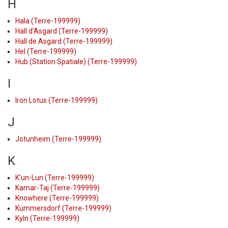
H
Hala (Terre-199999)
Hall d'Asgard (Terre-199999)
Hall de Asgard (Terre-199999)
Hel (Terre-199999)
Hub (Station Spatiale) (Terre-199999)
I
Iron Lotus (Terre-199999)
J
Jotunheim (Terre-199999)
K
K'un-Lun (Terre-199999)
Kamar-Taj (Terre-199999)
Knowhere (Terre-199999)
Kummersdorf (Terre-199999)
Kyln (Terre-199999)