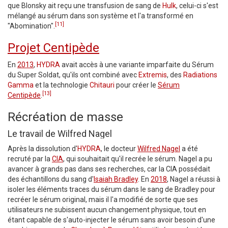
que Blonsky ait reçu une transfusion de sang de
Hulk
, celui-ci s'est
mélangé au sérum dans son système et l'a transformé en
[11]
"Abomination".
Projet Centipède
En
2013
,
HYDRA
avait accès à une variante imparfaite du Sérum
du Super Soldat, qu'ils ont combiné avec
Extremis
, des
Radiations
Gamma
et la technologie
Chitauri
pour créer le
Sérum
[13]
Centipède
.
Récréation de masse
Le travail de Wilfred Nagel
Après la dissolution d'
HYDRA
, le docteur
Wilfred Nagel
a été
recruté par la
CIA
, qui souhaitait qu'il recrée le sérum. Nagel a pu
avancer à grands pas dans ses recherches, car la CIA possédait
des échantillons du sang d'
Isaiah Bradley
. En
2018
, Nagel a réussi à
isoler les éléments traces du sérum dans le sang de Bradley pour
recréer le sérum original, mais il l'a modifié de sorte que ses
utilisateurs ne subissent aucun changement physique, tout en
étant capable de s'auto-injecter le sérum sans avoir besoin d'une