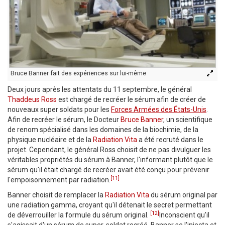
Bruce Banner fait des expériences sur lui-même
Deux jours après les attentats du 11 septembre, le général
Thaddeus Ross
est chargé de recréer le sérum afin de créer de
nouveaux super soldats pour les
Forces Armées des États-Unis
.
Afin de recréer le sérum, le Docteur
Bruce Banner
, un scientifique
de renom spécialisé dans les domaines de la biochimie, de la
physique nucléaire et de la
Radiation Vita
a été recruté dans le
projet. Cependant, le général Ross choisit de ne pas divulguer les
véritables propriétés du sérum à Banner, l'informant plutôt que le
sérum qu'il était chargé de recréer avait été conçu pour prévenir
[11]
l'empoisonnement par radiation.
Banner choisit de remplacer la
Radiation Vita
du sérum original par
une radiation gamma, croyant qu'il détenait le secret permettant
[12]
de déverrouiller la formule du sérum original.
Inconscient qu'il
s'agissait d'un sérum de super-soldat recréé, Banner se l'injecta et