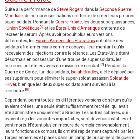
Suite à la performance de
Steve Rogers
dans la
Seconde Guerre
Mondiale
, de nombreuses nations ont tenté de créer leurs propres
super soldats. Pendant la
Guerre Froide
, les deux superpuissances,
[6]
l'
Union Soviétique
et les
États-Unis d'Amérique
ont tenté de
recréer le sérum. Après avoir produit plusieurs versions
différentes, les
Forces Armées des États-Unis
ont utilisé des
soldats afro-américains comme cobayes, leur mentant qu'ils
recevaient des injections contre le tétanos. Les États-Unis étant
désormais en possession d'une troupe de super soldats, les
[7]
hommes ont été envoyés en mission de combat.
Pendant la
Guerre de Corée, l'un des soldats,
Isaiah Bradley
, a été déployé par
ses supérieurs pour éliminer le super-soldat assassin
Soldat de
l'Hiver
, bien que les deux super-soldats aient survécu à la
[8]
rencontre.
Cependant, parmi toutes les différentes versions de sérum qu'ils
avaient créées, une seule était suffisamment recréée, qui avait
été administrée uniquement à Bradley. Les autres cobayes, qui
avaient reçu les variantes imparfaites, sont devenus instables et
sont morts. N'étant plus en mesure de remplir convenablement
leurs fonctions de combat, ils ont été rapidement capturés par les
forces ennemies et placés dans un camp de prisonniers de guerre.