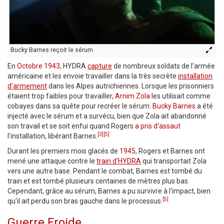
Bucky Barnes reçoit le sérum
En
Octobre 1943
, HYDRA
capture
de nombreux soldats de l'armée
américaine et les envoie travailler dans la très secrète
installation
d'armement
dans les Alpes autrichiennes. Lorsque les prisonniers
étaient trop faibles pour travailler,
Arnim Zola
les utilisait comme
cobayes dans sa quête pour recréer le sérum.
Bucky Barnes
a été
injecté avec le sérum et a survécu, bien que Zola ait abandonné
son travail et se soit enfui quand Rogers
a pris d'assaut
[3]
[5]
l'installation, libérant Barnes.
Durant les premiers mois glacés de
1945
, Rogers et Barnes ont
mené une attaque contre le
train d'HYDRA
qui transportait Zola
vers une autre base. Pendant le combat, Barnes est tombé du
train et est tombé plusieurs centaines de mètres plus bas.
Cependant, grâce au sérum, Barnes a pu survivre à l'impact, bien
[5]
qu'il ait perdu son bras gauche dans le processus.
Guerre Froide