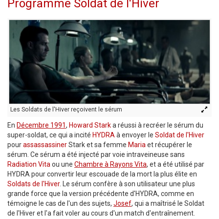
Programme Soldat de l'Hiver
Les Soldats de l'Hiver reçoivent le sérum
En
Décembre 1991
,
Howard Stark
a réussi à recréer le sérum du
super-soldat, ce qui a incité
HYDRA
à envoyer le
Soldat de l'Hiver
pour
assassassiner
Stark et sa femme
Maria
et récupérer le
sérum. Ce sérum a été injecté par voie intraveineuse sans
Radiation Vita
ou une
Chambre à Rayons Vita
, et a été utilisé par
HYDRA pour convertir leur escouade de la mort la plus élite en
Soldats de l'Hiver
. Le sérum confère à son utilisateur une plus
grande force que la version précédente d'HYDRA, comme en
témoigne le cas de l'un des sujets,
Josef
, qui a maîtrisé le Soldat
de l'Hiver et l'a fait voler au cours d'un match d'entraînement.