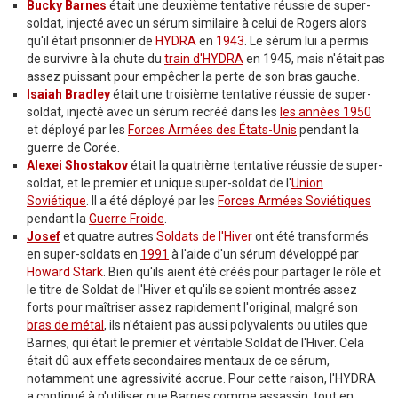
Bucky Barnes
était une deuxième tentative réussie de super-
soldat, injecté avec un sérum similaire à celui de Rogers alors
qu'il était prisonnier de
HYDRA
en
1943
. Le sérum lui a permis
de survivre à la chute du
train d'HYDRA
en 1945, mais n'était pas
assez puissant pour empêcher la perte de son bras gauche.
Isaiah Bradley
était une troisième tentative réussie de super-
soldat, injecté avec un sérum recréé dans les
les années 1950
et déployé par les
Forces Armées des États-Unis
pendant la
guerre de Corée.
Alexei Shostakov
était la quatrième tentative réussie de super-
soldat, et le premier et unique super-soldat de l'
Union
Soviétique
. Il a été déployé par les
Forces Armées Soviétiques
pendant la
Guerre Froide
.
Josef
et quatre autres
Soldats de l'Hiver
ont été transformés
en super-soldats en
1991
à l'aide d'un sérum développé par
Howard Stark
. Bien qu'ils aient été créés pour partager le rôle et
le titre de Soldat de l'Hiver et qu'ils se soient montrés assez
forts pour maîtriser assez rapidement l'original, malgré son
bras de métal
, ils n'étaient pas aussi polyvalents ou utiles que
Barnes, qui était le premier et véritable Soldat de l'Hiver. Cela
était dû aux effets secondaires mentaux de ce sérum,
notamment une agressivité accrue. Pour cette raison, l'HYDRA
a continué à n'utiliser que Barnes comme assassin, tout en