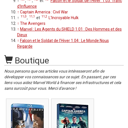
↑
,
,
et
Falcon et le Soldat de l'Hiver: 1.03: Trafic
d'Influence
↑
Captain America : Civil War
11,0
11,1
11,2
↑
,
et
L'Incroyable Hulk
↑
The Avengers
↑
Marvel : Les Agents du SHIELD 1.01 : Des Hommes et des
Dieux
↑
Falcon et le Soldat de l'Hiver 1.04 : Le Monde Nous
Regarde
Boutique
Nous pensons que ces articles vous intéresseront afin de
développer vos connaissances sur ce sujet. En passant, par ces
liens vous aidez Marvel World à financer ses infrastructures et cela
sans surcoût pour vous. Merci d'avance !