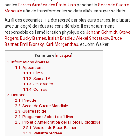
par les
Forces Armées des États-Unis
pendant la
Seconde Guerre
Mondiale
afin de transformer les soldats alliés en super soldats.
Au fil des décennies, il a été recréé par plusieurs parties, la plupart
avec un degré de réussite considérable. Il est notamment
responsable de l'amélioration physique de
Johann Schmidt
,
Steve
Rogers
,
Bucky Barnes
,
Isaiah Bradley
,
Alexei Shostakov
,
Bruce
Banner
,
Emil Blonsky
,
Karli Morgenthau
, et John Walker.
Sommaire
[
masquer
]
1
Informations diverses
1.1
Apparitions
1.1.1
Films
1.1.2
Séries TV
1.1.3
Jeux Vidéo
1.1.4
Comics
2
Histoire
2.1
Prelude
2.2
Seconde Guerre Mondiale
2.3
Guerre Froide
2.4
Programme Soldat de l'Hiver
2.5
Projet d'Amélioration de la Force Biologique
2.5.1
Version de Bruce Banner
2.5.2
Variante recréée