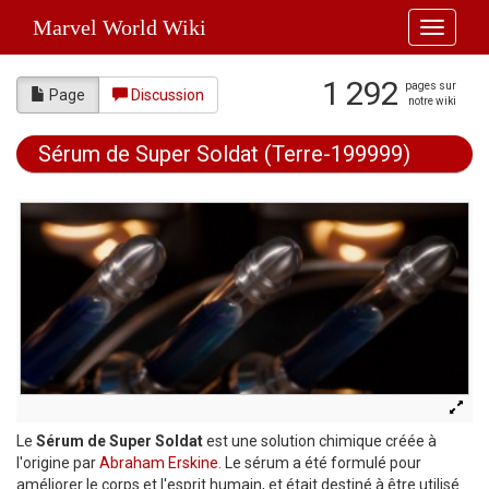
Marvel World Wiki
Toggle
navigati
1 292
pages sur
Page
Discussion
notre wiki
Sérum de Super Soldat (Terre-199999)
Aller à :
navigation
,
rechercher
Le
Sérum de Super Soldat
est une solution chimique créée à
l'origine par
Abraham Erskine
. Le sérum a été formulé pour
améliorer le corps et l'esprit humain, et était destiné à être utilisé