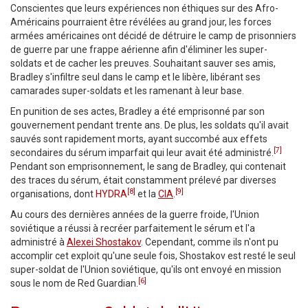
Conscientes que leurs expériences non éthiques sur des Afro-
Américains pourraient être révélées au grand jour, les forces
armées américaines ont décidé de détruire le camp de prisonniers
de guerre par une frappe aérienne afin d'éliminer les super-
soldats et de cacher les preuves. Souhaitant sauver ses amis,
Bradley s'infiltre seul dans le camp et le libère, libérant ses
camarades super-soldats et les ramenant à leur base.
En punition de ses actes, Bradley a été emprisonné par son
gouvernement pendant trente ans. De plus, les soldats qu'il avait
sauvés sont rapidement morts, ayant succombé aux effets
[7]
secondaires du sérum imparfait qui leur avait été administré.
Pendant son emprisonnement, le sang de Bradley, qui contenait
des traces du sérum, était constamment prélevé par diverses
[8]
[9]
organisations, dont
HYDRA
et la
CIA
.
Au cours des dernières années de la guerre froide, l'Union
soviétique a réussi à recréer parfaitement le sérum et l'a
administré à
Alexei Shostakov
. Cependant, comme ils n'ont pu
accomplir cet exploit qu'une seule fois, Shostakov est resté le seul
super-soldat de l'Union soviétique, qu'ils ont envoyé en mission
[6]
sous le nom de Red Guardian.