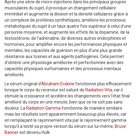
Après une série de micro-injections dans les principaux groupes
musculaires du sujet, il provoque un changement cellulaire
immédiat et augmente la division et la densité cellulaires grâce à
un complexe de protéines synthétiques, améliore les processus
métaboliques du sujet à un taux quatre fois supérieur à celui d'une
personne moyenne, et augmente les effets de la dopamine, de la
testostérone, de l'adrénaline, de diverses autres endorphines et
hormones, pour amplifier encore les performances physiques et
mentales, les capacités de guérison en plus d'une plus grande
résistance aux toxines et aux agents pathogènes. Cela permet
d'obtenir une physiologie améliorée et perfectionnée avec des
capacités physiques surhumaines et des processus mentaux
améliorés.
Le sérum original d'
Abraham Erskine
fonctionne plus efficacement
lorsque le corps du receveur est saturé de
Radiation Vita
, car il
stimule la croissance et accélère les changements vers l'état final
amélioré du corps en une minute, bien que ce ne soit pas sans
douleur. La
Radiation Gamma
fonctionne de manière similaire
mais les résultats sont apparemment beaucoup plus élevés, car
en remplaçant le rayonnement vita par le rayonnement gamma
lorsqu'il a testé sa propre version du sérum sur lui-même,
Bruce
Banner
est devenu Hulk.