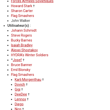
Forces Armées Soviétiques
Howard Stark
†
Sharon Carter
Flag Smashers
John Walker
Utilisateur(s) :
Johann Schmidt
Steve Rogers
Bucky Barnes
Isaiah Bradley
Alexei Shostakov
HYDRA's Winter Soldiers
*
Josef
†
Bruce Banner
Emil Blonsky
Flag Smashers
Karli Morgenthau
†
Dovich
†
Gigi
†
DeeDee
†
Lennox
†
Diego
Nico
†