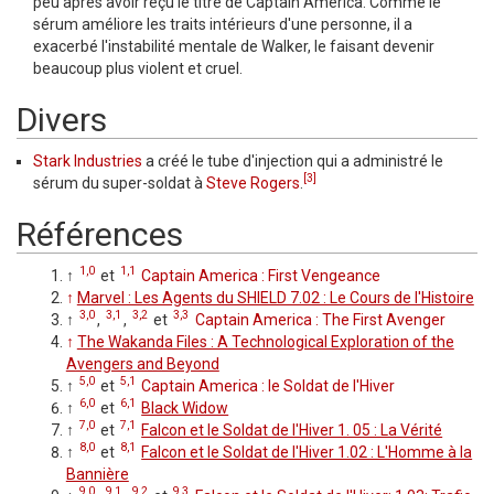
peu après avoir reçu le titre de Captain America. Comme le
sérum améliore les traits intérieurs d'une personne, il a
exacerbé l'instabilité mentale de Walker, le faisant devenir
beaucoup plus violent et cruel.
Divers
Stark Industries
a créé le tube d'injection qui a administré le
[3]
sérum du super-soldat à
Steve Rogers
.
Références
1,0
1,1
↑
et
Captain America : First Vengeance
↑
Marvel : Les Agents du SHIELD 7.02 : Le Cours de l'Histoire
3,0
3,1
3,2
3,3
↑
,
,
et
Captain America : The First Avenger
↑
The Wakanda Files : A Technological Exploration of the
Avengers and Beyond
5,0
5,1
↑
et
Captain America : le Soldat de l'Hiver
6,0
6,1
↑
et
Black Widow
7,0
7,1
↑
et
Falcon et le Soldat de l'Hiver 1. 05 : La Vérité
8,0
8,1
↑
et
Falcon et le Soldat de l'Hiver 1.02 : L'Homme à la
Bannière
9,0
9,1
9,2
9,3