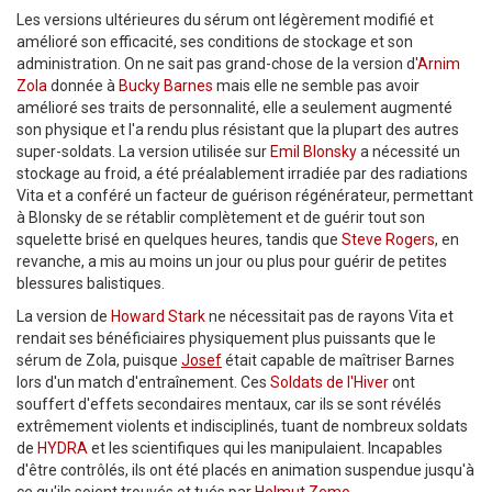
Les versions ultérieures du sérum ont légèrement modifié et
amélioré son efficacité, ses conditions de stockage et son
administration. On ne sait pas grand-chose de la version d'
Arnim
Zola
donnée à
Bucky Barnes
mais elle ne semble pas avoir
amélioré ses traits de personnalité, elle a seulement augmenté
son physique et l'a rendu plus résistant que la plupart des autres
super-soldats. La version utilisée sur
Emil Blonsky
a nécessité un
stockage au froid, a été préalablement irradiée par des radiations
Vita et a conféré un facteur de guérison régénérateur, permettant
à Blonsky de se rétablir complètement et de guérir tout son
squelette brisé en quelques heures, tandis que
Steve Rogers
, en
revanche, a mis au moins un jour ou plus pour guérir de petites
blessures balistiques.
La version de
Howard Stark
ne nécessitait pas de rayons Vita et
rendait ses bénéficiaires physiquement plus puissants que le
sérum de Zola, puisque
Josef
était capable de maîtriser Barnes
lors d'un match d'entraînement. Ces
Soldats de l'Hiver
ont
souffert d'effets secondaires mentaux, car ils se sont révélés
extrêmement violents et indisciplinés, tuant de nombreux soldats
de
HYDRA
et les scientifiques qui les manipulaient. Incapables
d'être contrôlés, ils ont été placés en animation suspendue jusqu'à
ce qu'ils soient trouvés et tués par
Helmut Zemo
.