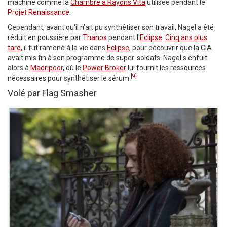
machine comme la
Chambre à Rayons Vita
utilisée pendant le
Projet Renaissance
.
Cependant, avant qu'il n'ait pu synthétiser son travail, Nagel a été
réduit en poussière par
Thanos
pendant l'
Eclipse
.
Cinq ans plus
tard
, il fut ramené à la vie dans
Eclipse
, pour découvrir que la CIA
avait mis fin à son programme de super-soldats. Nagel s'enfuit
alors à
Madripoor
, où le
Power Broker
lui fournit les ressources
[9]
nécessaires pour synthétiser le sérum.
Volé par Flag Smasher