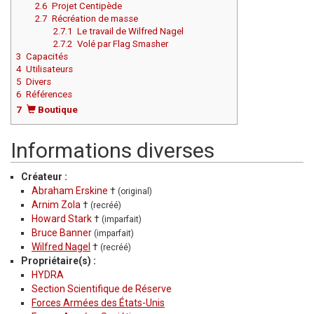
2.6
Projet Centipède
2.7
Récréation de masse
2.7.1
Le travail de Wilfred Nagel
2.7.2
Volé par Flag Smasher
3
Capacités
4
Utilisateurs
5
Divers
6
Références
7
Boutique
Informations diverses
Créateur :
Abraham Erskine
†
(original)
Arnim Zola
†
(recréé)
Howard Stark
†
(imparfait)
Bruce Banner
(imparfait)
Wilfred Nagel
†
(recréé)
Propriétaire(s) :
HYDRA
Section Scientifique de Réserve
Forces Armées des États-Unis