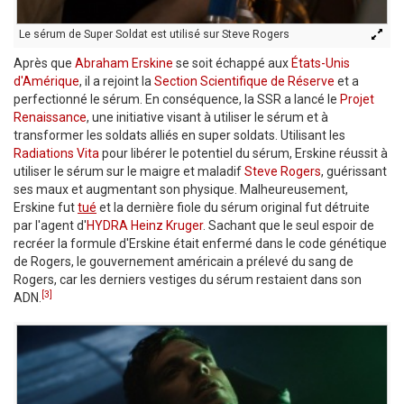
Le sérum de Super Soldat est utilisé sur Steve Rogers
Après que
Abraham Erskine
se soit échappé aux
États-Unis
d'Amérique
, il a rejoint la
Section Scientifique de Réserve
et a
perfectionné le sérum. En conséquence, la SSR a lancé le
Projet
Renaissance
, une initiative visant à utiliser le sérum et à
transformer les soldats alliés en super soldats. Utilisant les
Radiations Vita
pour libérer le potentiel du sérum, Erskine réussit à
utiliser le sérum sur le maigre et maladif
Steve Rogers
, guérissant
ses maux et augmentant son physique. Malheureusement,
Erskine fut
tué
et la dernière fiole du sérum original fut détruite
par l'agent d'
HYDRA
Heinz Kruger
. Sachant que le seul espoir de
recréer la formule d'Erskine était enfermé dans le code génétique
de Rogers, le gouvernement américain a prélevé du sang de
Rogers, car les derniers vestiges du sérum restaient dans son
[3]
ADN.