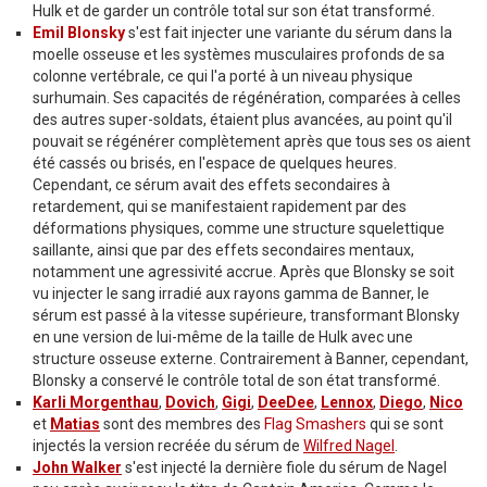
Hulk et de garder un contrôle total sur son état transformé.
Emil Blonsky
s'est fait injecter une variante du sérum dans la
moelle osseuse et les systèmes musculaires profonds de sa
colonne vertébrale, ce qui l'a porté à un niveau physique
surhumain. Ses capacités de régénération, comparées à celles
des autres super-soldats, étaient plus avancées, au point qu'il
pouvait se régénérer complètement après que tous ses os aient
été cassés ou brisés, en l'espace de quelques heures.
Cependant, ce sérum avait des effets secondaires à
retardement, qui se manifestaient rapidement par des
déformations physiques, comme une structure squelettique
saillante, ainsi que par des effets secondaires mentaux,
notamment une agressivité accrue. Après que Blonsky se soit
vu injecter le sang irradié aux rayons gamma de Banner, le
sérum est passé à la vitesse supérieure, transformant Blonsky
en une version de lui-même de la taille de Hulk avec une
structure osseuse externe. Contrairement à Banner, cependant,
Blonsky a conservé le contrôle total de son état transformé.
Karli Morgenthau
,
Dovich
,
Gigi
,
DeeDee
,
Lennox
,
Diego
,
Nico
et
Matias
sont des membres des
Flag Smashers
qui se sont
injectés la version recréée du sérum de
Wilfred Nagel
.
John Walker
s'est injecté la dernière fiole du sérum de Nagel