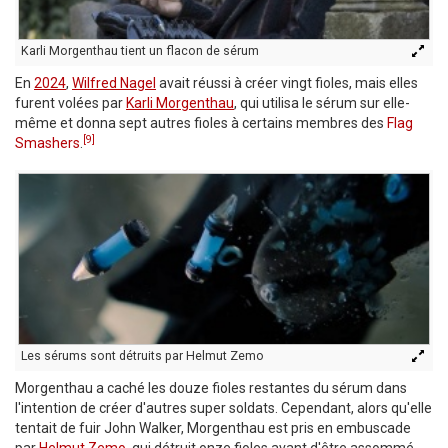
Karli Morgenthau tient un flacon de sérum
En
2024
,
Wilfred Nagel
avait réussi à créer vingt fioles, mais elles
furent volées par
Karli Morgenthau
, qui utilisa le sérum sur elle-
même et donna sept autres fioles à certains membres des
Flag
[9]
Smashers
.
Les sérums sont détruits par Helmut Zemo
Morgenthau a caché les douze fioles restantes du sérum dans
l'intention de créer d'autres super soldats. Cependant, alors qu'elle
tentait de fuir John Walker, Morgenthau est pris en embuscade
par
Helmut Zemo
, qui détruit onze fioles avant d'être assommé